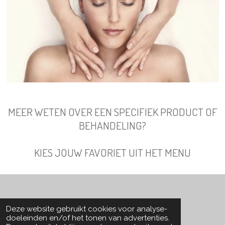
MEER WETEN OVER EEN SPECIFIEK PRODUCT OF
BEHANDELING?
KIES JOUW FAVORIET UIT HET MENU
Deze website gebruikt cookies voor analyse-
© 2019 - 2026 Alissa Beaute Nederland
doeleinden en/of het tonen van advertenties.