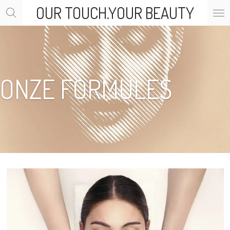
OUR TOUCH.YOUR BEAUTY
Ga
direct
naar
de
hoofdinhoud
ONZE FORMULES